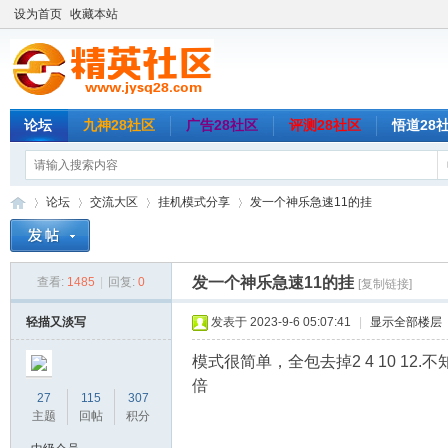
设为首页
收藏本站
论坛
九神28社区
广告28社区
评测28社区
悟道28
论坛
交流大区
挂机模式分享
发一个神乐急速11的挂
发一个神乐急速11的挂
查看:
1485
|
回复:
0
[复制链接]
精
»
›
›
›
轻描又淡写
发表于 2023-9-6 05:07:41
|
显示全部楼层
模式很简单，全包去掉2 4 10 
倍
27
115
307
主题
回帖
积分