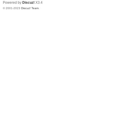
Powered by
Discuz!
X3.4
© 2001-2023
Discuz! Team
.
区-
幸