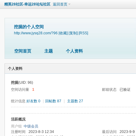
精英28社区-幸运28论坛社区
返回首页
挖掘的个人空间
http://www.jysq28.com/?96
[收藏]
[复制]
[RSS]
空间首页
主题
个人资料
个人资料
挖掘
(UID: 96)
空间访问量
1
邮箱状态
已验证
统计信息
好友数 0
|
回帖数 87
|
主题数 27
活跃概况
用户组
中级会员
注册时间
2023-8-3 12:34
最后访问
2023-9-9 