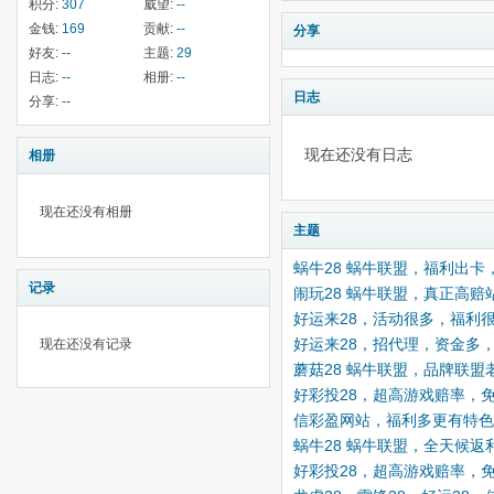
积分:
307
威望:
--
金钱:
169
贡献:
--
分享
好友:
--
主题:
29
日志:
--
相册:
--
日志
分享:
--
现在还没有日志
相册
现在还没有相册
主题
蜗牛28 蜗牛联盟，福利出
记录
闹玩28 蜗牛联盟，真正高
好运来28，活动很多，福利
好运来28，招代理，资金多
现在还没有记录
蘑菇28 蜗牛联盟，品牌联
好彩投28，超高游戏赔率，
信彩盈网站，福利多更有特色
蜗牛28 蜗牛联盟，全天候
好彩投28，超高游戏赔率，