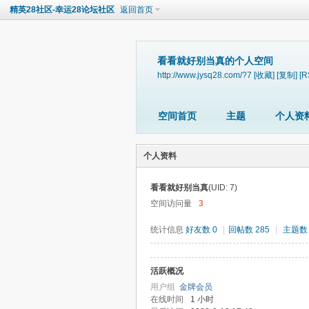
精英28社区-幸运28论坛社区
返回首页
看看就好别当真的个人空间
http://www.jysq28.com/?7
[收藏]
[复制]
[R
空间首页
主题
个人资
个人资料
看看就好别当真
(UID: 7)
空间访问量
3
统计信息
好友数 0
|
回帖数 285
|
主题数 
活跃概况
用户组
金牌会员
在线时间
1 小时