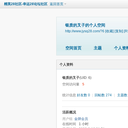
精英28社区-幸运28论坛社区
返回首页
银质的叉子的个人空间
http://www.jysq28.com/?6
[收藏]
[复制]
[R
空间首页
主题
个人资
个人资料
银质的叉子
(UID: 6)
空间访问量
5
统计信息
好友数 0
|
回帖数 274
|
主题数 
活跃概况
用户组
金牌会员
在线时间
1 小时