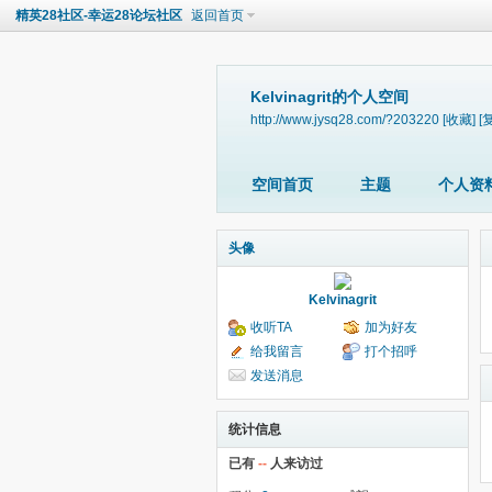
精英28社区-幸运28论坛社区
返回首页
Kelvinagrit的个人空间
http://www.jysq28.com/?203220
[收藏]
[
空间首页
主题
个人资
头像
Kelvinagrit
收听TA
加为好友
给我留言
打个招呼
发送消息
统计信息
已有
--
人来访过