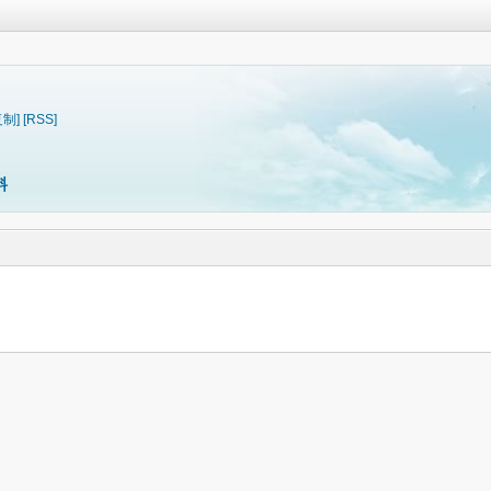
复制]
[RSS]
料