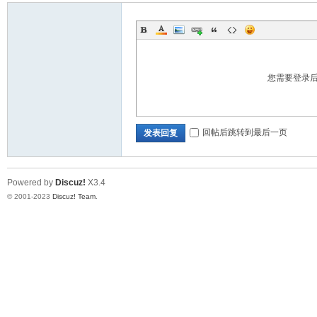
论
您需要登录
回帖后跳转到最后一页
发表回复
Powered by
Discuz!
X3.4
© 2001-2023
Discuz! Team
.
坛