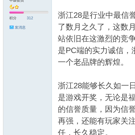
中级会员
英
浙江28是行业中最信
积分
312
了数月之久了，这数月
发消息
站依旧在这激烈的竞
是PC端的实力诚信，
一个老品牌的辉煌。
28
浙江28能够长久如一
是游戏开奖，无论是
的信誉质量，因为信
再强，还能有玩家关注
任，长久稳定。
社