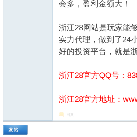
会多，盈利金额大！
浙江28网站是玩家能
实力代理，做到了24
运
好的投资平台，就是浙
浙江28官方QQ号：838
浙江28官方地址：www点z
28
回复