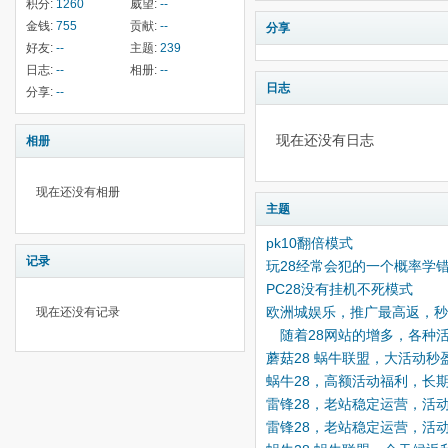
积分:
1260
威望:
--
金钱:
755
贡献:
--
分享
好友:
--
主题:
239
日志:
--
相册:
--
日志
分享:
--
现在还没有日志
相册
现在还没有相册
主题
pk10翻倍模式
记录
玩28经常会犯的一个概率学
PC28没有挂机不死模式
欧洲城娱乐，推广最高返，
现在还没有记录
随着28网站的增多，各种
蘑菇28 蜗牛联盟，大活动
蜗牛28，高额活动福利，长
雷锋28，老站稳定运营，活
雷锋28，老站稳定运营，活