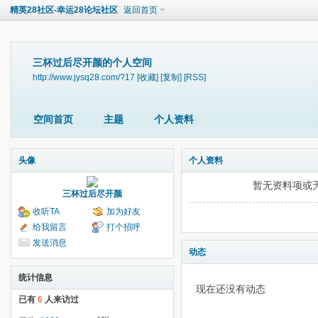
精英28社区-幸运28论坛社区
返回首页
三杯过后尽开颜的个人空间
http://www.jysq28.com/?17
[收藏]
[复制]
[RSS]
空间首页
主题
个人资料
头像
个人资料
暂无资料项或
三杯过后尽开颜
收听TA
加为好友
给我留言
打个招呼
发送消息
动态
统计信息
现在还没有动态
已有
6
人来访过